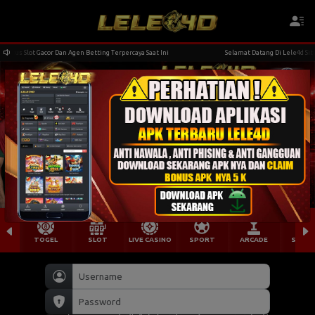
us Slot Gacor Dan Agen Betting Terpercaya Saat Ini
Selamat Datang Di Lele4d Situs Sl
TOGEL
SLOT
LIVE CASINO
SPORT
ARCADE
SABU