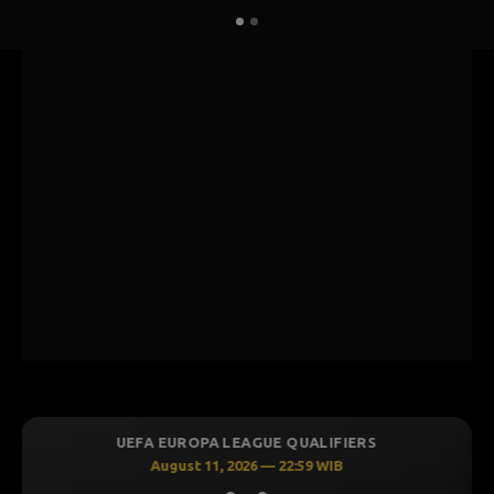
LEAGUE QUALIFIERS
SPAIN LA 
 2026 — 22:59 WIB
August 16, 2026 