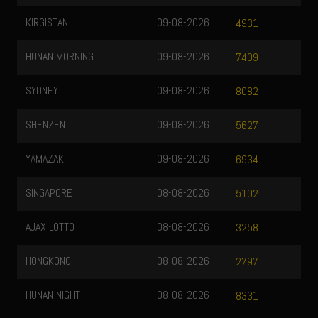
KIRGISTAN
09-08-2026
4931
HUNAN MORNING
09-08-2026
7409
SYDNEY
09-08-2026
8082
SHENZEN
09-08-2026
5627
YAMAZAKI
09-08-2026
6934
SINGAPORE
08-08-2026
5102
AJAX LOTTO
08-08-2026
3258
HONGKONG
08-08-2026
2797
HUNAN NIGHT
08-08-2026
8331