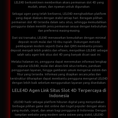
LELE4D berkomitmen memberikan akses permainan slot 4D yang
mudah, aman, dan nyaman untuk digunakan.
Sebagai agen yang telah berlisensi,
LELE4D
menghadirkan platform
yang dapat diakses dengan stabil setiap hari. Beragam pilihan
permainan slot 4D tersedia dalam satu situs, sehingga memudahkan
pengguna dalam memilih jenis permainan sesuai dengan kebutuhan
dan preferensi masing-masing.
Dari sisi transaksi, LELE4D menawarkan kemudahan dengan minimal
deposit receh mulai dari 10 ribu rupiah. Dukungan metode
pembayaran modern seperti Dana dan QRIS membantu proses
deposit menjadi lebih praktis dan efisien, menjadikan LELE4D sebagai
salah satu agen link situs slot 4D yang banyak dicari saat ini.
Melalui halaman ini, pengguna dapat menemukan informasi lengkap
seputar LELE4D, mulai dari akses link situs terbaru, panduan
penggunaan layanan, hingga gambaran umum mengenai sistem dan
fitur yang tersedia. Informasi yang disajikan secara jelas dan
terstruktur diharapkan dapat membantu pengguna mengenal LELE4D
dengan lebih baik sebelum menggunakan layanan yang disediakan.
LELE4D Agen Link Situs Slot 4D Terpercaya di
Indonesia
LELE4D
hadir sebagai platform hiburan digital yang menyediakan
berbagai pilihan game slot online dan togel populer dengan akses
yang mudah, cepat, dan aman bagi pengguna di Indonesia. Dengan
tampilan website yang modern serta sistem yang stabil, LELE4D